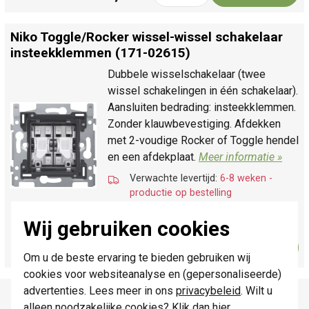
Niko Toggle/
Rocker wissel-wissel schakelaar
insteekklemmen (171-02615)
Dubbele wisselschakelaar (twee
wissel schakelingen in één schakelaar).
Aansluiten bedrading: insteekklemmen.
Zonder klauwbevestiging. Afdekken
met 2-voudige Rocker of Toggle hendel
en een afdekplaat.
Meer informatie »
Verwachte levertijd:
6-8 weken -
productie op bestelling
Huidige voorraad:
0 stuk(s)
Wij gebruiken cookies
23,95
Bestel
-
+
Om u de beste ervaring te bieden gebruiken wij
cookies voor websiteanalyse en (gepersonaliseerde)
Productomschrijving
advertenties. Lees meer in ons
privacybeleid
. Wilt u
alleen noodzakelijke cookies? Klik dan
hier
.