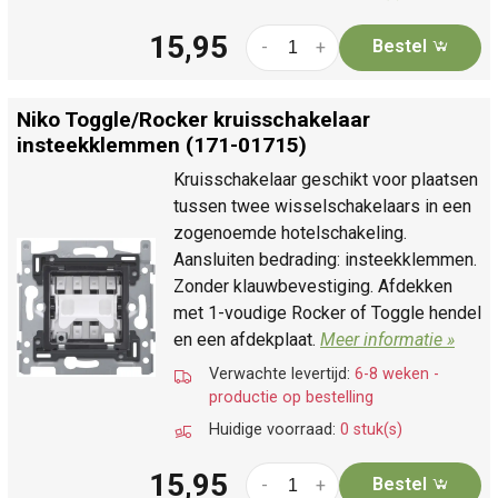
15,95
Bestel
-
+
Niko Toggle/
Rocker kruisschakelaar
insteekklemmen (171-01715)
Kruisschakelaar geschikt voor plaatsen
tussen twee wisselschakelaars in een
zogenoemde hotelschakeling.
Aansluiten bedrading: insteekklemmen.
Zonder klauwbevestiging. Afdekken
met 1-voudige Rocker of Toggle hendel
en een afdekplaat.
Meer informatie »
Verwachte levertijd:
6-8 weken -
productie op bestelling
Huidige voorraad:
0 stuk(s)
15,95
Bestel
-
+