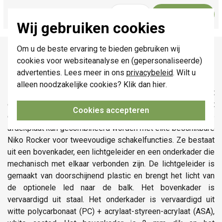
23,95
Bestel
-
+
Wij gebruiken cookies
Productomschrijving
Om u de beste ervaring te bieden gebruiken wij
cookies voor websiteanalyse en (gepersonaliseerde)
Niko 154-56802 datasheet
advertenties. Lees meer in ons
privacybeleid
. Wilt u
alleen noodzakelijke cookies? Klik dan
hier
.
De horizontale en tweevoudige Niko Rocker afdekplaat klikt
op twee tweevoudige schakelfuncties die horizontaal naast
Cookies accepteren
elkaar zijn geplaatst met een centerafstand van 71 mm. De
afdekplaat kan gecombineerd worden met elke beschikbare
Niko Rocker voor tweevoudige schakelfuncties. Ze bestaat
uit een bovenkader, een lichtgeleider en een onderkader die
mechanisch met elkaar verbonden zijn. De lichtgeleider is
gemaakt van doorschijnend plastic en brengt het licht van
de optionele led naar de balk. Het bovenkader is
vervaardigd uit staal. Het onderkader is vervaardigd uit
witte polycarbonaat (PC) + acrylaat-styreen-acrylaat (ASA),