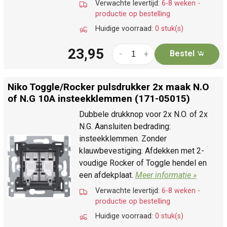
Verwachte levertijd:
6-8 weken -
productie op bestelling
Huidige voorraad:
0 stuk(s)
23,95
Bestel
-
+
Niko Toggle/
Rocker pulsdrukker 2x maak N.O
of N.G 10A insteekklemmen (171-05015)
Dubbele drukknop voor 2x N.O. of 2x
N.G. Aansluiten bedrading:
insteekklemmen. Zonder
klauwbevestiging. Afdekken met 2-
voudige Rocker of Toggle hendel en
een afdekplaat.
Meer informatie »
Verwachte levertijd:
6-8 weken -
productie op bestelling
Huidige voorraad:
0 stuk(s)