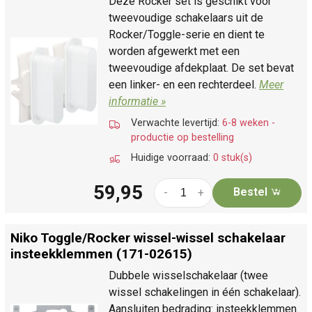
Deze Rocker set is geschikt voor
tweevoudige schakelaars uit de
Rocker/Toggle-serie en dient te
worden afgewerkt met een
tweevoudige afdekplaat. De set bevat
een linker- en een rechterdeel.
Meer
informatie »
Verwachte levertijd:
6-8 weken -
productie op bestelling
Huidige voorraad:
0 stuk(s)
59,95
Bestel
-
+
Niko Toggle/
Rocker wissel-wissel schakelaar
insteekklemmen (171-02615)
Dubbele wisselschakelaar (twee
wissel schakelingen in één schakelaar).
Aansluiten bedrading: insteekklemmen.