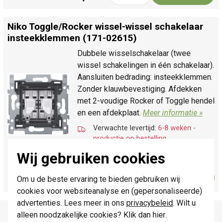
Niko Toggle/
Rocker wissel-wissel schakelaar
insteekklemmen (171-02615)
Dubbele wisselschakelaar (twee
wissel schakelingen in één schakelaar).
Aansluiten bedrading: insteekklemmen.
Zonder klauwbevestiging. Afdekken
met 2-voudige Rocker of Toggle hendel
en een afdekplaat.
Meer informatie »
Verwachte levertijd:
6-8 weken -
productie op bestelling
Huidige voorraad:
0 stuk(s)
Wij gebruiken cookies
23,95
Bestel
-
+
Om u de beste ervaring te bieden gebruiken wij
cookies voor websiteanalyse en (gepersonaliseerde)
advertenties. Lees meer in ons
privacybeleid
. Wilt u
Productomschrijving
alleen noodzakelijke cookies? Klik dan
hier
.