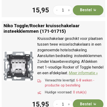
15,95
Bestel
-
+
Niko Toggle/
Rocker kruisschakelaar
insteekklemmen (171-01715)
Kruisschakelaar geschikt voor plaatsen
tussen twee wisselschakelaars in een
zogenoemde hotelschakeling.
Aansluiten bedrading: insteekklemmen.
Zonder klauwbevestiging. Afdekken
met 1-voudige Rocker of Toggle hendel
en een afdekplaat.
Meer informatie »
Verwachte levertijd:
6-8 weken -
productie op bestelling
Huidige voorraad:
0 stuk(s)
15,95
Bestel
-
+