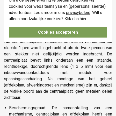
Om u de beste ervaring te bieden gebruiken wij
kinderveiligheid en spanningsaanduiding, black coated. De
cookies voor websiteanalyse en (gepersonaliseerde)
centraalplaat wordt d.m.v. een schroef met gemengde
advertenties. Lees meer in ons
privacybeleid
. Wilt u
schroefkop (Pz1-sleuf 1 x 5,5 mm) vastgezet op een
alleen noodzakelijke cookies? Klik dan
hier
.
inbouwwandcontactdoos. De achterzijde van de
centraalplaat is voorzien van een kinderveiligheid. Deze laat
Cookies accepteren
het contact toe na gelijktijdige introductie van de pennen
van een stekker,maar verhindert het maken van contact als
slechts 1 pen wordt ingebracht of als de twee pennen van
een stekker niet gelijktijdig worden ingebracht. De
centraalplaat bevat links onderaan een een staande,
rechthoekige, doorschijnende lens (1 x 5 mm) voor een
inbouwwandcontactdoos met module voor
spanningsaanduiding. Na montage van het geheel
(afdekplaat, afwerkingsset en mechanisme) zijn er, dankzij
de vlakke boord aan de centraalplaat, geen metalen delen
zichtbaar.
Beschermingsgraad: De samenstelling van een
mechanisme, centraalplaat en afdekplaat heeft een