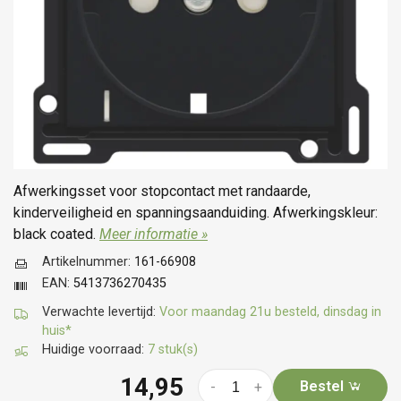
Afwerkingsset voor stopcontact met randaarde,
kinderveiligheid en spanningsaanduiding. Afwerkingskleur:
black coated.
Meer informatie »
Artikelnummer:
161-66908
EAN:
5413736270435
Verwachte levertijd:
Voor maandag 21u besteld, dinsdag in
huis*
Huidige voorraad:
7 stuk(s)
14,95
Bestel
-
+