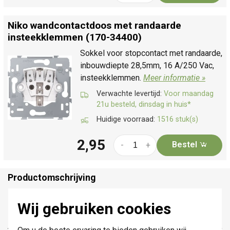
Niko wandcontactdoos met randaarde
insteekklemmen (170-34400)
Sokkel voor stopcontact met randaarde,
inbouwdiepte 28,5mm, 16 A/250 Vac,
insteekklemmen.
Meer informatie »
Verwachte levertijd:
Voor maandag
21u besteld, dinsdag in huis*
Huidige voorraad:
1516 stuk(s)
2,95
Bestel
-
+
Productomschrijving
Niko 161-66908 datasheet
Wij gebruiken cookies
Afwerkingsset voor wandcontactdoos met randaarde,