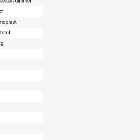
kelaar/dimmer
kt
moplast
tstof
ig
n