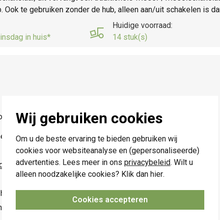
Ook te gebruiken zonder de hub, alleen aan/uit schakelen is da
Huidige voorraad:
insdag in huis*
14 stuk(s)
Wij gebruiken cookies
f drukknop, blue grey coated.
men één geheel.
Om u de beste ervaring te bieden gebruiken wij
cookies voor websiteanalyse en (gepersonaliseerde)
advertenties. Lees meer in ons
privacybeleid
. Wilt u
igd uit vormvaste polycarbonaat + asa en gelakt.
alleen noodzakelijke cookies? Klik dan
hier
.
5 - R80B, RAL 240 30 05)
t lostrekken van de centraalplaat van het mechanisme.
Cookies accepteren
 een mechanisme, centraalplaat en afdekplaat