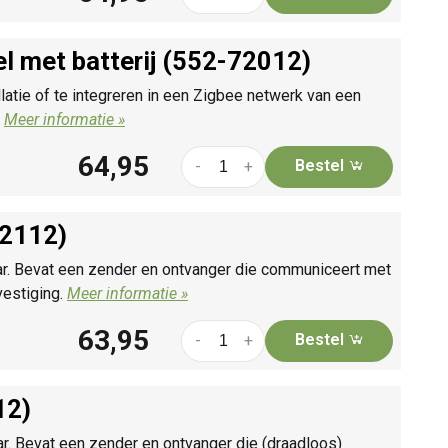
l met batterij (552-72012)
latie of te integreren in een Zigbee netwerk van een
.
Meer informatie »
64,95
Bestel
-
+
72112)
ar. Bevat een zender en ontvanger die communiceert met
vestiging.
Meer informatie »
63,95
Bestel
-
+
12)
r. Bevat een zender en ontvanger die (draadloos)