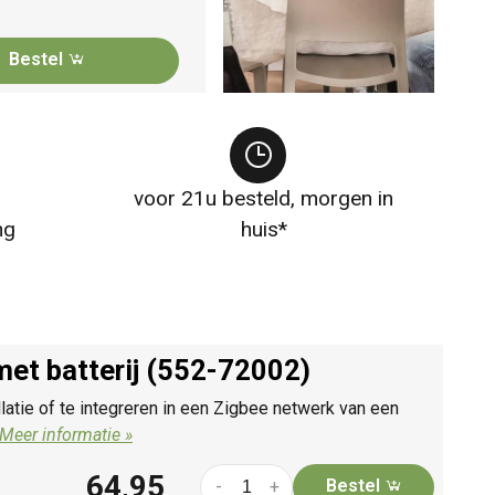
Bestel
voor 21u besteld, morgen in
ng
huis*
met batterij (552-72002)
latie of te integreren in een Zigbee netwerk van een
Meer informatie »
64,95
Bestel
-
+