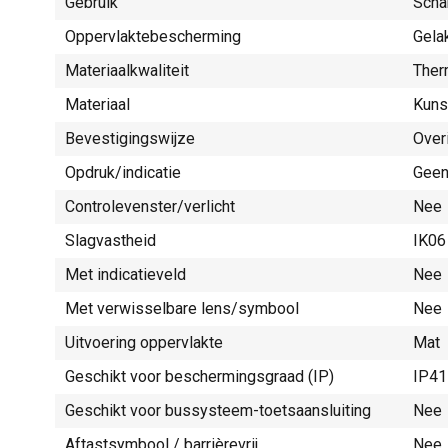
Gebruik
Scha
Oppervlaktebescherming
Gela
Materiaalkwaliteit
Ther
Materiaal
Kuns
Bevestigingswijze
Over
Opdruk/indicatie
Gee
Controlevenster/verlicht
Nee
Slagvastheid
IK06
Met indicatieveld
Nee
Met verwisselbare lens/symbool
Nee
Uitvoering oppervlakte
Mat
Geschikt voor beschermingsgraad (IP)
IP41
Geschikt voor bussysteem-toetsaansluiting
Nee
Aftastsymbool / barrièrevrij
Nee