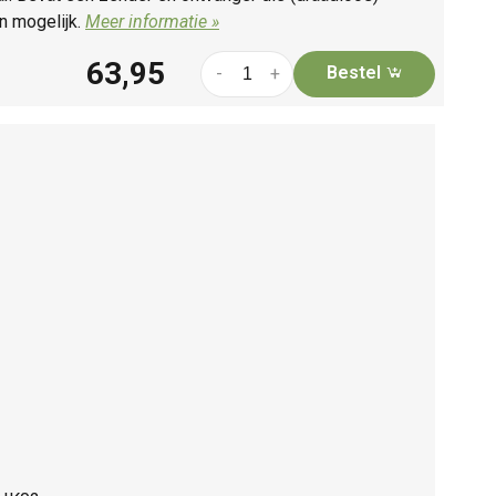
n mogelijk.
Meer informatie »
63,95
Bestel
-
+