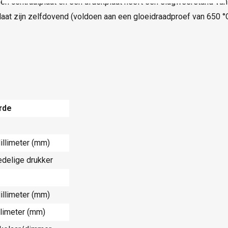
en centraalplaat en een afdekplaat heeft een slagweerstand van
aat zijn zelfdovend (voldoen aan een gloeidraadproef van 650 °C)
rde
illimeter (mm)
delige drukker
illimeter (mm)
llimeter (mm)