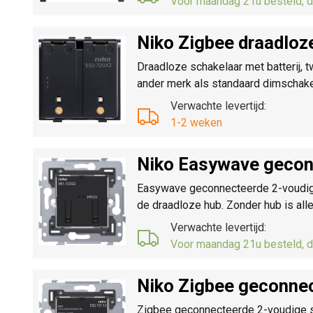
Voor maandag 21u besteld, d
Niko Zigbee draadloz
Draadloze schakelaar met batterij, 
ander merk als standaard dimschakel
Verwachte levertijd:
1-2 weken
Niko Easywave gecon
Easywave geconnecteerde 2-voudige 
de draadloze hub. Zonder hub is al
Verwachte levertijd:
Voor maandag 21u besteld, d
Niko Zigbee geconne
Zigbee geconnecteerde 2-voudige sch