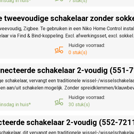
insdag in huis*
7 stuk(s)
e tweevoudige schakelaar zonder sokke
tweevoudig, Zigbee. Te gebruiken in een Niko Home Control instal
aar via Find & Bind-koppeling. Excl. afwerkingsset, excl. sokkel
Huidige voorraad:
0 stuk(s)
necteerde schakelaar 2-voudig (551-
schakelaar, vervangt een traditionele wissel-/wisselschakela
leen aan/uit schakelen mogelijk. Zonder spreidklemmen/klauwbe
Huidige voorraad:
insdag in huis*
30 stuk(s)
cteerde schakelaar 2-voudig (552-721
akelaar, dit vervangt een traditionele wissel-/wisselschakelaa