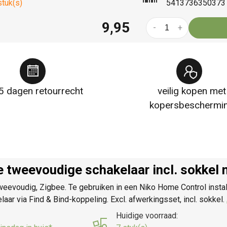
stuk(s)
5413736350373
9,95
-
+
5 dagen retourrecht
veilig kopen met
kopersbeschermi
 tweevoudige schakelaar incl. sokkel 
tweevoudig, Zigbee. Te gebruiken in een Niko Home Control instal
ar via Find & Bind-koppeling. Excl. afwerkingsset, incl. sokkel.
Huidige voorraad: