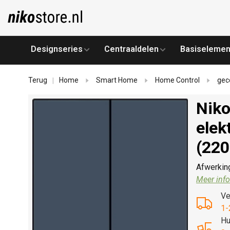
Designseries
Centraaldelen
Basiselemen
Terug
Home
Smart Home
Home Control
gec
|
Niko
elek
(220
Afwerking
Meer info
Ve
1-
Hu