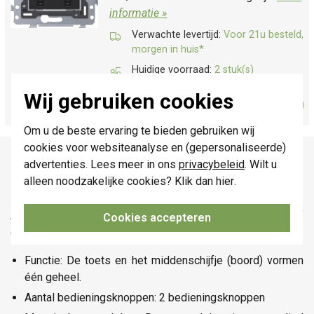
informatie »
Verwachte levertijd:
Voor 21u besteld,
morgen in huis*
Huidige voorraad:
2 stuk(s)
Wij gebruiken cookies
63,95
Bestel
-
+
Om u de beste ervaring te bieden gebruiken wij
cookies voor websiteanalyse en (gepersonaliseerde)
Productomschrijving
advertenties. Lees meer in ons
privacybeleid
. Wilt u
alleen noodzakelijke cookies? Klik dan
hier
.
Niko 220-31004 datasheet
Afwerkingsset voor dubbele elektronische schakelaar of
Cookies accepteren
drukknop, blue grey coated.
Functie: De toets en het middenschijfje (boord) vormen
één geheel.
Aantal bedieningsknoppen: 2 bedieningsknoppen