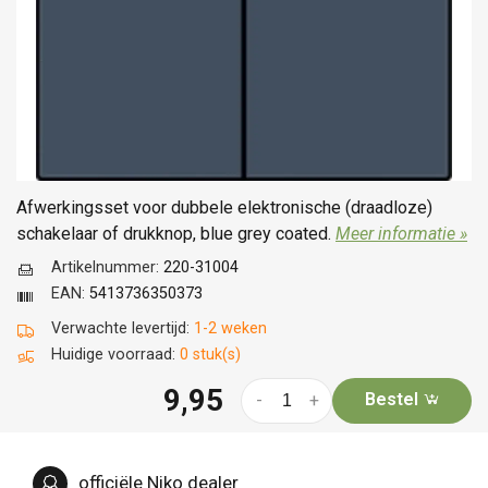
Afwerkingsset voor dubbele elektronische (draadloze)
schakelaar of drukknop, blue grey coated.
Meer informatie »
Artikelnummer:
220-31004
EAN:
5413736350373
Verwachte levertijd:
1-2 weken
Huidige voorraad:
0 stuk(s)
9,95
Bestel
-
+
officiële Niko dealer