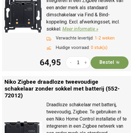
integreren in een Zigbee netwerk van
een ander merk als standaard
dimschakelaar via Find & Bind-
koppeling. Excl. afwerkingsset, incl.
sokkel.
Meer informatie »
Verwachte levertijd:
1-2 weken
Huidige voorraad:
0 stuk(s)
64,95
Bestel
-
+
Niko Zigbee draadloze tweevoudige
schakelaar zonder sokkel met batterij (552-
72012)
Draadloze schakelaar met batterij,
tweevoudig, Zigbee. Te gebruiken in
een Niko Home Control installatie of te
integreren in een Zigbee netwerk van