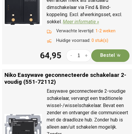
een ander merk als standaard
dimschakelaar via Find & Bind-
koppeling. Excl. afwerkingsset, excl.
sokkel.
Meer informatie »
Verwachte levertijd:
1-2 weken
Huidige voorraad:
0 stuk(s)
64,95
Bestel
-
+
Niko Easywave geconnecteerde schakelaar 2-
voudig (551-72112)
Easywave geconnecteerde 2-voudige
schakelaar, vervangt een traditionele
wissel-/wisselschakelaar. Bevat een
zender en ontvanger die communiceert
met de draadloze hub. Zonder hub is
alleen aan/uit schakelen mogelijk.