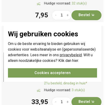
Huidige voorraad:
32 stuk(s)
7,95
Bestel
-
+
Niko afdekraam 1-voudig Pure alu blue grey
Wij gebruiken cookies
brushed (226-76100)
Enkelvoudig afdekraam, serie: Pure,
Om u de beste ervaring te bieden gebruiken wij
afwerkingskleur: alu blue grey brushed.
cookies voor websiteanalyse en (gepersonaliseerde)
Afmetingen: 83 x 83 x 8.9 mm. Let op,
advertenties. Lees meer in ons
privacybeleid
. Wilt u
door het anodisatieproces kunnen er
alleen noodzakelijke cookies? Klik dan
hier
.
onderling lichte kleurverschillen
zijn.
Meer informatie »
Cookies accepteren
Verwachte levertijd:
Voor maandag
21u besteld, dinsdag in huis*
Huidige voorraad:
3 stuk(s)
33,95
Bestel
-
+