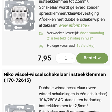
insteekklemmen tot 2,5mm².
Schakelaar wordt geleverd zonder
spreidklemmen/klauwbevestiging.
Afdekken met dubbele schakelwip en
afdekraam.
Meer informatie »
Verwachte levertijd:
Voor maandag
21u besteld, dinsdag in huis*
Huidige voorraad:
157 stuk(s)
7,95
Bestel
-
+
Niko wissel-wisselschakelaar insteekklemmen
(170-72615)
Dubbele wisselschakelaar (twee
wissel schakelingen in één schakelaar).
10A/250V AC. Aansluiten bedrading:
insteekklemmen tot 2,5mm².
Schakelaar wordt geleverd zonder