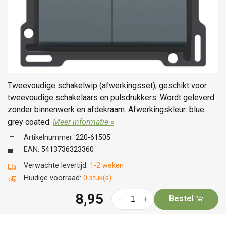
Tweevoudige schakelwip (afwerkingsset), geschikt voor
tweevoudige schakelaars en pulsdrukkers. Wordt geleverd
zonder binnenwerk en afdekraam. Afwerkingskleur: blue
grey coated.
Meer informatie »
Artikelnummer:
220-61505
EAN:
5413736323360
Verwachte levertijd:
1-2 weken
Huidige voorraad:
0 stuk(s)
8,95
Bestel
-
+