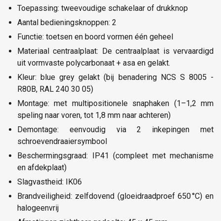
Toepassing: tweevoudige schakelaar of drukknop
Aantal bedieningsknoppen: 2
Functie: toetsen en boord vormen één geheel
Materiaal centraalplaat: De centraalplaat is vervaardigd
uit vormvaste polycarbonaat + asa en gelakt.
Kleur: blue grey gelakt (bij benadering NCS S 8005 -
R80B, RAL 240 30 05)
Montage: met multipositionele snaphaken (1–1,2 mm
speling naar voren, tot 1,8 mm naar achteren)
Demontage: eenvoudig via 2 inkepingen met
schroevendraaiersymbool
Beschermingsgraad: IP41 (compleet met mechanisme
en afdekplaat)
Slagvastheid: IK06
Brandveiligheid: zelfdovend (gloeidraadproef 650 °C) en
halogeenvrij