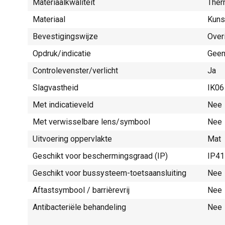
Materiaalkwaliteit
Ther
Materiaal
Kuns
Bevestigingswijze
Over
Opdruk/indicatie
Gee
Controlevenster/verlicht
Ja
Slagvastheid
IK06
Met indicatieveld
Nee
Met verwisselbare lens/symbool
Nee
Uitvoering oppervlakte
Mat
Geschikt voor beschermingsgraad (IP)
IP41
Geschikt voor bussysteem-toetsaansluiting
Nee
Aftastsymbool / barrièrevrij
Nee
Antibacteriële behandeling
Nee