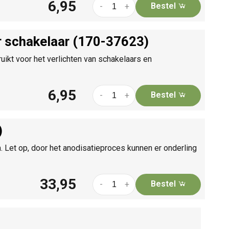
6,95
Bestel
-
+
r schakelaar (170-37623)
ikt voor het verlichten van schakelaars en
6,95
Bestel
-
+
)
. Let op, door het anodisatieproces kunnen er onderling
33,95
Bestel
-
+