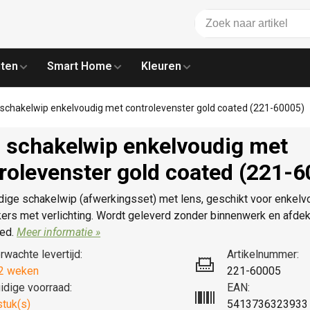
ten
Smart Home
Kleuren
 schakelwip enkelvoudig met controlevenster gold coated (221-60005)
 schakelwip enkelvoudig met
rolevenster gold coated (221-
dige schakelwip (afwerkingsset) met lens, geschikt voor enkelv
ers met verlichting. Wordt geleverd zonder binnenwerk en afdek
ted.
Meer informatie »
rwachte levertijd:
Artikelnummer:
2 weken
221-60005
idige voorraad:
EAN:
stuk(s)
5413736323933