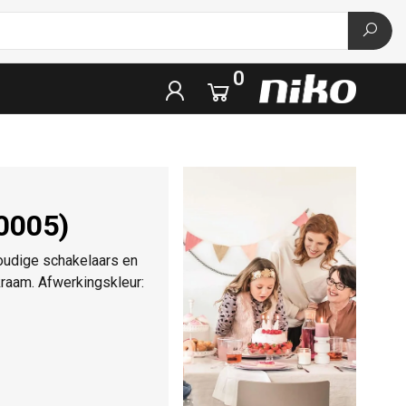
0
60005)
oudige schakelaars en
raam. Afwerkingskleur: