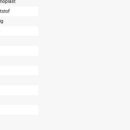
moplast
tstof
ig
n