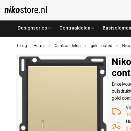
Designseries
Centraaldelen
Basiselemen
Terug
Home
Centraaldelen
gold coated
Niko
|
Niko
cont
Enkelvou
pulsdrukk
gold coa
Ve
1-
Hu
0 