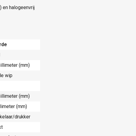
) en halogeenvrij
rde
d
illimeter (mm)
le wip
illimeter (mm)
llimeter (mm)
kelaar/drukker
kt