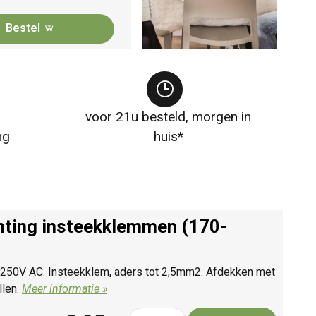
Bestel
voor 21u besteld, morgen in
ng
huis*
chting insteekklemmen (170-
A /250V AC. Insteekklem, aders tot 2,5mm2. Afdekken met
llen.
Meer informatie »