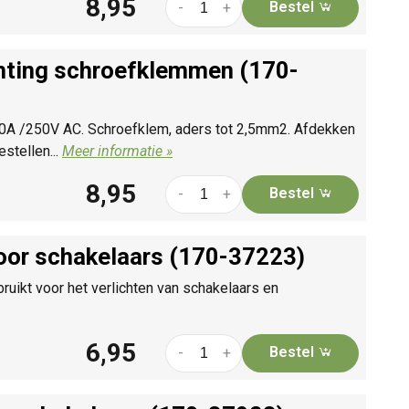
8,95
Bestel
-
+
chting schroefklemmen (170-
 10A /250V AC. Schroefklem, aders tot 2,5mm2. Afdekken
stellen...
Meer informatie »
8,95
Bestel
-
+
voor schakelaars (170-37223)
uikt voor het verlichten van schakelaars en
6,95
Bestel
-
+