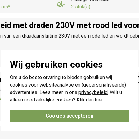
huis*
2 stuk(s)
heid met draden 230V met rood led voo
n van een draadaansluiting 230V met een rode led en wordt gebru
Huidige voorraad:
huis*
25 stuk(s)
Wij gebruiken cookies
Om u de beste ervaring te bieden gebruiken wij
dig Pure alu gold brushed (227-76100
cookies voor websiteanalyse en (gepersonaliseerde)
 afwerkingskleur: alu gold brushed. Afmetingen: 83 x 83 x 8.9 mm
advertenties. Lees meer in ons
privacybeleid
. Wilt u
rmatie »
alleen noodzakelijke cookies? Klik dan
hier
.
Huidige voorraad:
huis*
8 stuk(s)
Cookies accepteren