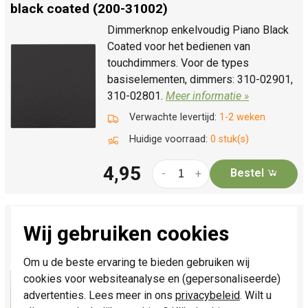
black coated (200-31002)
Dimmerknop enkelvoudig Piano Black
Coated voor het bedienen van
touchdimmers. Voor de types
basiselementen, dimmers: 310-02901,
310-02801.
Meer informatie »
Verwachte levertijd:
1-2 weken
Huidige voorraad:
0 stuk(s)
4,95
Bestel
-
+
Niko dimmerknop 1-voudig tastdimmer
Wij gebruiken cookies
champagne coated (157-31002)
Dimmerknop enkelvoudig champagne
Om u de beste ervaring te bieden gebruiken wij
coated voor het bedienen van
cookies voor websiteanalyse en (gepersonaliseerde)
touchdimmers. Voor de types
advertenties. Lees meer in ons
privacybeleid
. Wilt u
basiselementen, dimmers: 310-02901,