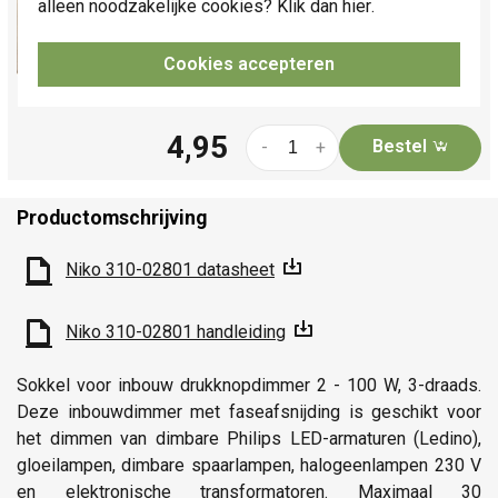
alleen noodzakelijke cookies? Klik dan
hier
.
310-02801.
Meer informatie »
Verwachte levertijd:
1-2 weken
Cookies accepteren
Huidige voorraad:
0 stuk(s)
4,95
Bestel
-
+
Productomschrijving
Niko 310-02801 datasheet
Niko 310-02801 handleiding
Sokkel voor inbouw drukknopdimmer 2 - 100 W, 3-draads.
Deze inbouwdimmer met faseafsnijding is geschikt voor
het dimmen van dimbare Philips LED-armaturen (Ledino),
gloeilampen, dimbare spaarlampen, halogeenlampen 230 V
en elektronische transformatoren. Maximaal 30