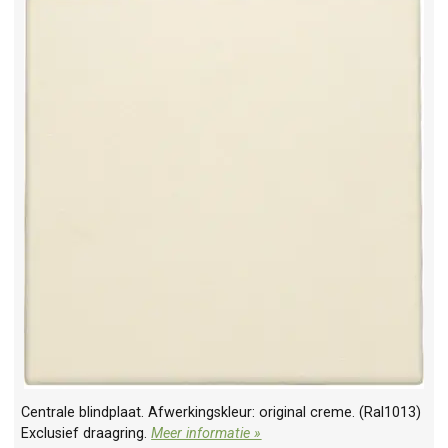
Centrale blindplaat. Afwerkingskleur: original creme. (Ral1013)
Exclusief draagring.
Meer informatie »