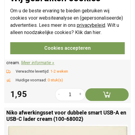
Om u de beste ervaring te bieden gebruiken wij
cookies voor websiteanalyse en (gepersonaliseerde)
advertenties. Lees meer in ons
privacybeleid
. Wilt u
alleen noodzakelijke cookies? Klik dan
hier
.
Cookies accepteren
Blindplaat met kabeluitvoer, zonder draagring. Geschikt voor
kabels met een diameter van 6,6–8,5 mm. Afwerkingskleur:
cream.
Meer informatie »
Verwachte levertijd:
1-2 weken
Huidige voorraad:
0 stuk(s)
1,95
-
+
Niko afwerkingsset voor dubbele smart USB-A en
USB-C lader cream (100-68002)