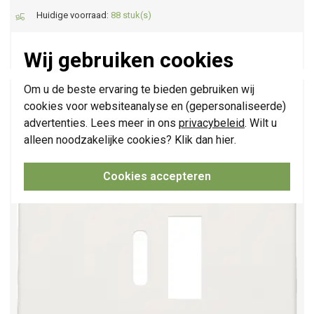
Huidige voorraad:
88 stuk(s)
1,95
-
+
Wij gebruiken cookies
Om u de beste ervaring te bieden gebruiken wij
Niko afwerkingsset voor dubbele smart USB-A en
USB-C lader white (101-68002)
cookies voor websiteanalyse en (gepersonaliseerde)
advertenties. Lees meer in ons
privacybeleid
. Wilt u
alleen noodzakelijke cookies? Klik dan
hier
.
Cookies accepteren