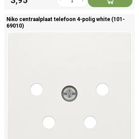
3,95
-
+
Niko centraalplaat telefoon 4-polig white (101-
69010)