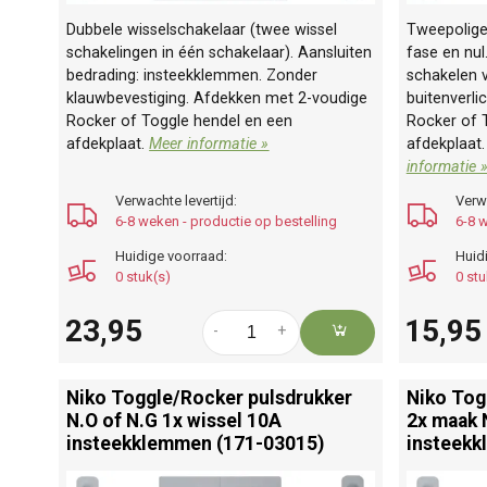
Dubbele wisselschakelaar (twee wissel
Tweepolige
schakelingen in één schakelaar). Aansluiten
fase en nul
bedrading: insteekklemmen. Zonder
schakelen v
klauwbevestiging. Afdekken met 2-voudige
buitenverli
Rocker of Toggle hendel en een
Rocker of 
afdekplaat.
Meer informatie »
afdekplaat
informatie 
Verwachte levertijd:
Verwa
6-8 weken - productie op bestelling
6-8 w
Huidige voorraad:
Huid
0 stuk(s)
0 stu
23,95
15,95
-
+
Niko Toggle/
Rocker pulsdrukker
Niko Tog
N.O of N.G 1x wissel 10A
2x maak 
insteekklemmen (171-03015)
insteekk