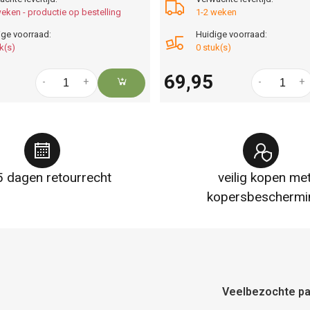
eken - productie op bestelling
1-2 weken
ige voorraad:
Huidige voorraad:
k(s)
0 stuk(s)
69,95
-
+
-
+
 dagen retourrecht
veilig kopen me
kopersbeschermi
Veelbezochte pa