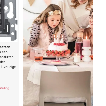
laatsen
n een
ansluiten
nder
 1-voudige
telling