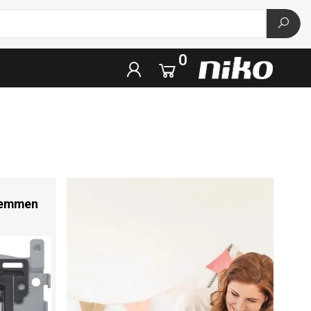
0
klemmen