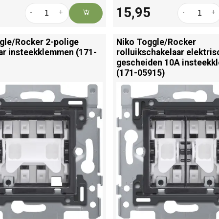
15,95
-
+
-
+
gle/
Rocker 2-polige
Niko Toggle/
Rocker
ar insteekklemmen (171-
rolluikschakelaar elektris
gescheiden 10A insteek
(171-05915)