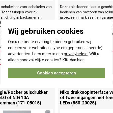
 schakelaar voor schakelen van
Deze rolluikschakelaar is geschi
. Toepassingen voor bv
bedienen van motoren van rollui
erlichting in badkamer en
jaloezieën, markiezen en garag
chting. Afdekken met 1-voudige
is elektrisch gescheiden. Aanslu
Toggle hendel en een
bedrading: insteekklemmen. Af
Wij gebruiken cookies
. Zonder spreidklemmen.
Meer
2-voudige Rocker of Toggle hen
»
afdekplaat.
Meer informatie »
Om u de beste ervaring te bieden gebruiken wij
chte levertijd:
Verwachte levertijd:
cookies voor websiteanalyse en (gepersonaliseerde)
eken - productie op bestelling
6-8 weken - productie op bes
advertenties. Lees meer in ons
privacybeleid
. Wilt u
alleen noodzakelijke cookies? Klik dan
hier
.
ige voorraad:
Huidige voorraad:
k(s)
0 stuk(s)
Cookies accepteren
29,95
-
+
-
+
gle/
Rocker pulsdrukker
Niko drukknopinterface v
N.O of N.G 10A
of twee ingangen met fe
lemmen (171-05015)
LEDs (550-20025)