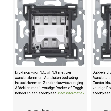
Drukknop voor N.O. of N.G met vier
Dubbele dru
aansluitklemmen. Aansluiten bedrading:
Aansluiten
insteekklemmen. Zonder klauwbevestiging.
Zonder kla
Afdekken met 1-voudige Rocker of Toggle
voudige Ro
hendel en een afdekplaat.
Meer informatie »
afdekplaat
Verwachte levertijd:
Verwa