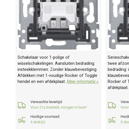
Schakelaar voor 1-polige of
Serieschak
wisselschakelingen. Aansluiten bedrading:
twee afzond
insteekklemmen. Zonder klauwbevestiging.
bedrading:
Afdekken met 1-voudige Rocker of Toggle
klauwbeves
hendel en een afdekplaat.
Meer informatie »
Rocker of 
afdekplaat
Verwachte levertijd:
Verwa
Voor 21u besteld, morgen in huis*
Voor
Huidige voorraad:
Huid
6 stuk(s)
3 stu