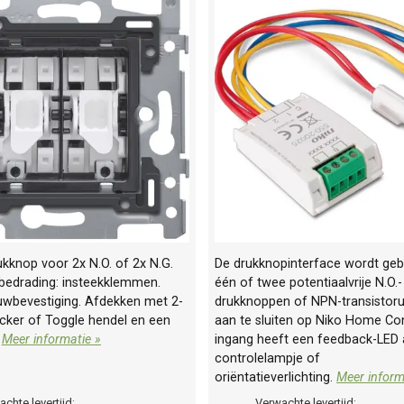
kknop voor 2x N.O. of 2x N.G.
De drukknopinterface wordt geb
 bedrading: insteekklemmen.
één of twee potentiaalvrije N.O.-
uwbevestiging. Afdekken met 2-
drukknoppen of NPN-transistor
cker of Toggle hendel en een
aan te sluiten op Niko Home Con
.
Meer informatie »
ingang heeft een feedback-LED 
controlelampje of
oriëntatieverlichting.
Meer inform
chte levertijd:
Verwachte levertijd: