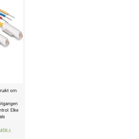
ruikt om
uitgangen
trol. Elke
als
atie »