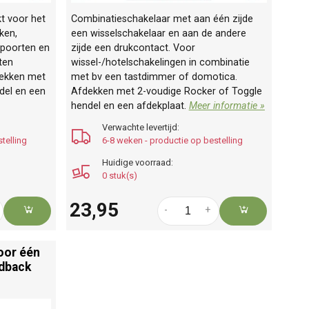
kt voor het
Combinatieschakelaar met aan één zijde
ken,
een wisselschakelaar en aan de andere
epoorten en
zijde een drukcontact. Voor
iten
wissel-/hotelschakelingen in combinatie
dekken met
met bv een tastdimmer of domotica.
del en een
Afdekken met 2-voudige Rocker of Toggle
hendel en een afdekplaat.
Meer informatie »
Verwachte levertijd:
telling
6-8 weken - productie op bestelling
Huidige voorraad:
0 stuk(s)
23,95
-
+
oor één
edback