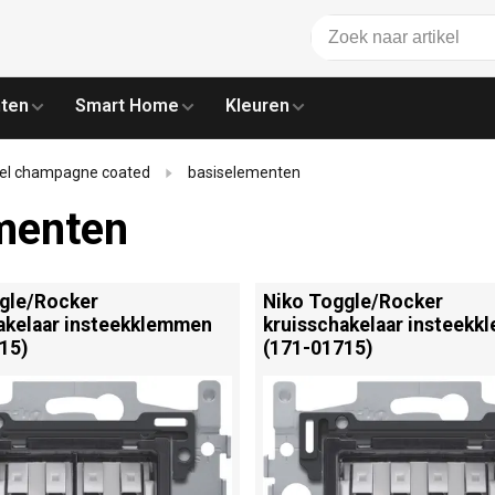
ten
Smart Home
Kleuren
eel champagne coated
basiselementen
menten
gle/
Rocker
Niko Toggle/
Rocker
akelaar insteekklemmen
kruisschakelaar insteek
15)
(171-01715)