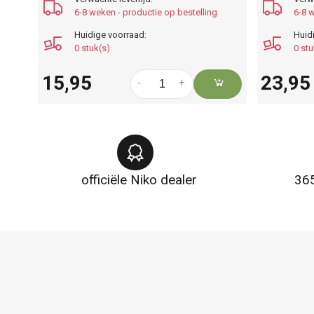
6-8 weken - productie op bestelling
6-8 w
Huidige voorraad:
Huid
0 stuk(s)
0 stu
15,95
23,95
-
+
officiële Niko dealer
365