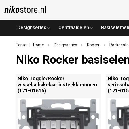
Designseries
Centraaldelen
Basiselemen
Terug
Home
Designseries
Rocker
Rocker st
|
Niko Rocker basisele
Niko Toggle/
Rocker
Niko Tog
wisselschakelaar insteekklemmen
seriesch
(171-01615)
(171-015