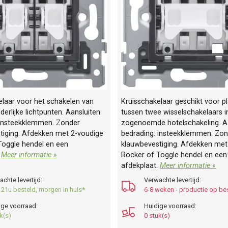
elaar voor het schakelen van
Kruisschakelaar geschikt voor p
erlijke lichtpunten. Aansluiten
tussen twee wisselschakelaars i
 insteekklemmen. Zonder
zogenoemde hotelschakeling. A
tiging. Afdekken met 2-voudige
bedrading: insteekklemmen. Zo
Toggle hendel en een
klauwbevestiging. Afdekken met
.
Meer informatie »
Rocker of Toggle hendel en een
afdekplaat.
Meer informatie »
chte levertijd:
Verwachte levertijd:
 21u besteld, morgen in huis*
6-8 weken - productie op bes
ige voorraad:
Huidige voorraad:
k(s)
0 stuk(s)