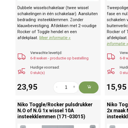
Dubbele wisselschakelaar (twee wissel
Tweepolige
schakelingen in één schakelaar). Aansluiten
fase en nul
bedrading: insteekklemmen. Zonder
schakelen v
klauwbevestiging. Afdekken met 2-voudige
buitenverli
Rocker of Toggle hendel en een
Rocker of 
afdekplaat.
Meer informatie »
afdekplaat
informatie 
Verwachte levertijd:
Verwa
6-8 weken - productie op bestelling
6-8 w
Huidige voorraad:
Huid
0 stuk(s)
0 stu
23,95
15,95
-
+
Niko Toggle/
Rocker pulsdrukker
Niko Tog
N.O of N.G 1x wissel 10A
2x maak 
insteekklemmen (171-03015)
insteekk