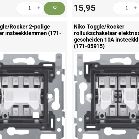
15,95
-
+
-
+
gle/
Rocker 2-polige
Niko Toggle/
Rocker
ar insteekklemmen (171-
rolluikschakelaar elektris
gescheiden 10A insteek
(171-05915)