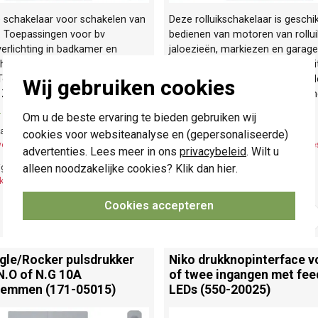
 schakelaar voor schakelen van
Deze rolluikschakelaar is geschi
. Toepassingen voor bv
bedienen van motoren van rollui
erlichting in badkamer en
jaloezieën, markiezen en garag
chting. Afdekken met 1-voudige
is elektrisch gescheiden. Aanslu
Toggle hendel en een
bedrading: insteekklemmen. Af
Wij gebruiken cookies
. Zonder spreidklemmen.
Meer
2-voudige Rocker of Toggle hen
»
afdekplaat.
Meer informatie »
Om u de beste ervaring te bieden gebruiken wij
chte levertijd:
Verwachte levertijd:
cookies voor websiteanalyse en (gepersonaliseerde)
eken - productie op bestelling
6-8 weken - productie op bes
advertenties. Lees meer in ons
privacybeleid
. Wilt u
alleen noodzakelijke cookies? Klik dan
hier
.
ige voorraad:
Huidige voorraad:
k(s)
0 stuk(s)
Cookies accepteren
29,95
-
+
-
+
gle/
Rocker pulsdrukker
Niko drukknopinterface v
N.O of N.G 10A
of twee ingangen met fe
lemmen (171-05015)
LEDs (550-20025)