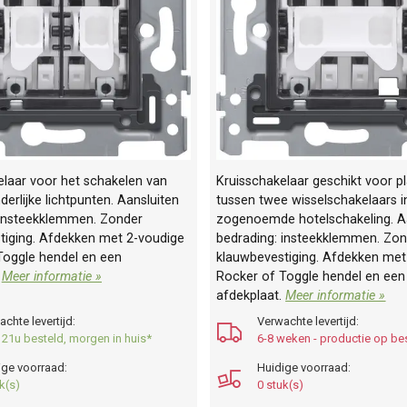
elaar voor het schakelen van
Kruisschakelaar geschikt voor p
erlijke lichtpunten. Aansluiten
tussen twee wisselschakelaars i
 insteekklemmen. Zonder
zogenoemde hotelschakeling. A
tiging. Afdekken met 2-voudige
bedrading: insteekklemmen. Zo
Toggle hendel en een
klauwbevestiging. Afdekken met
.
Meer informatie »
Rocker of Toggle hendel en een
afdekplaat.
Meer informatie »
chte levertijd:
Verwachte levertijd:
 21u besteld, morgen in huis*
6-8 weken - productie op bes
ige voorraad:
Huidige voorraad:
k(s)
0 stuk(s)