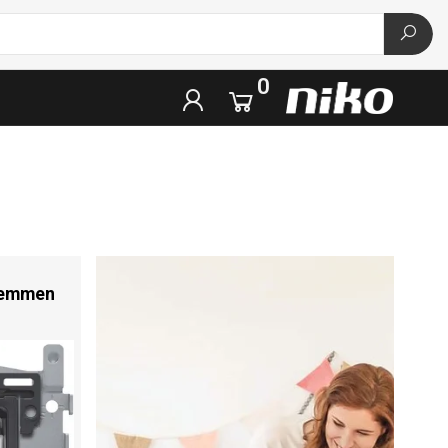
0
klemmen