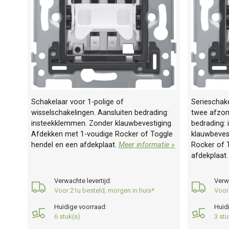
Schakelaar voor 1-polige of
Serieschak
wisselschakelingen. Aansluiten bedrading:
twee afzond
insteekklemmen. Zonder klauwbevestiging.
bedrading:
Afdekken met 1-voudige Rocker of Toggle
klauwbeves
hendel en een afdekplaat.
Meer informatie »
Rocker of 
afdekplaat
Verwachte levertijd:
Verwa
Voor 21u besteld, morgen in huis*
Voor
Huidige voorraad:
Huid
6 stuk(s)
3 stu