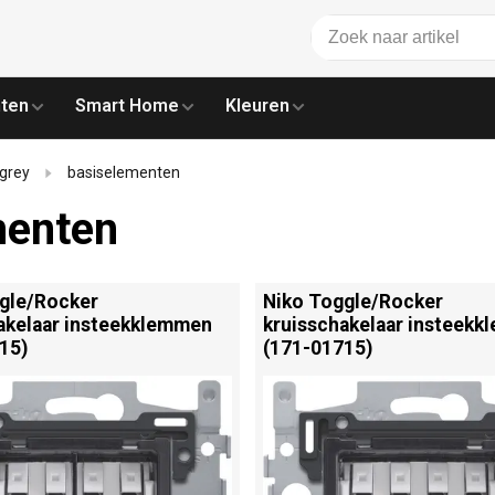
ten
Smart Home
Kleuren
 grey
basiselementen
menten
gle/
Rocker
Niko Toggle/
Rocker
akelaar insteekklemmen
kruisschakelaar insteek
15)
(171-01715)