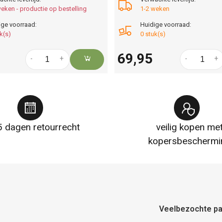
eken - productie op bestelling
1-2 weken
ige voorraad:
Huidige voorraad:
k(s)
0 stuk(s)
69,95
-
+
-
+
 dagen retourrecht
veilig kopen me
kopersbeschermi
Veelbezochte pa