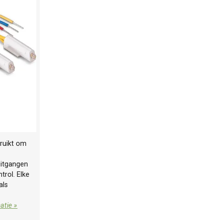
ruikt om
uitgangen
trol. Elke
als
atie »