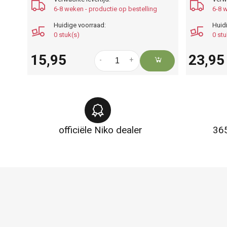
6-8 weken - productie op bestelling
6-8 w
Huidige voorraad:
Huid
0 stuk(s)
0 stu
15,95
23,95
-
+
officiële Niko dealer
365