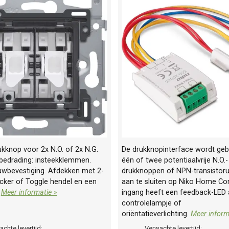
kknop voor 2x N.O. of 2x N.G.
De drukknopinterface wordt geb
 bedrading: insteekklemmen.
één of twee potentiaalvrije N.O.-
uwbevestiging. Afdekken met 2-
drukknoppen of NPN-transistor
cker of Toggle hendel en een
aan te sluiten op Niko Home Con
.
Meer informatie »
ingang heeft een feedback-LED 
controlelampje of
oriëntatieverlichting.
Meer inform
chte levertijd:
Verwachte levertijd: