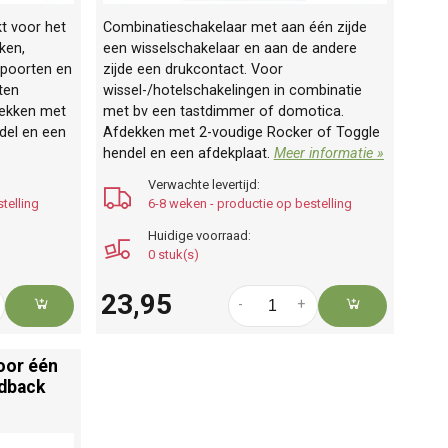
kt voor het
Combinatieschakelaar met aan één zijde
ken,
een wisselschakelaar en aan de andere
epoorten en
zijde een drukcontact. Voor
iten
wissel-/hotelschakelingen in combinatie
dekken met
met bv een tastdimmer of domotica.
del en een
Afdekken met 2-voudige Rocker of Toggle
hendel en een afdekplaat.
Meer informatie »
Verwachte levertijd:
telling
6-8 weken - productie op bestelling
Huidige voorraad:
0 stuk(s)
23,95
-
+
oor één
edback