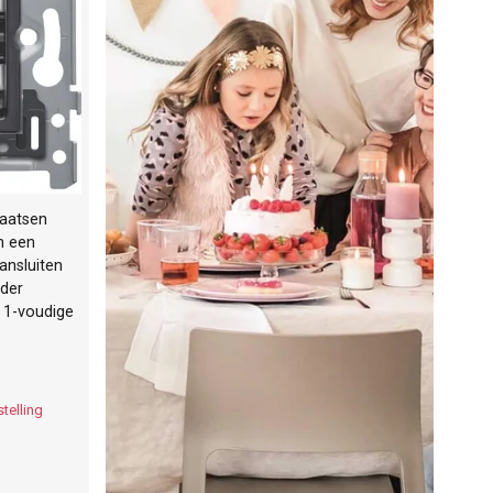
laatsen
n een
ansluiten
nder
 1-voudige
telling