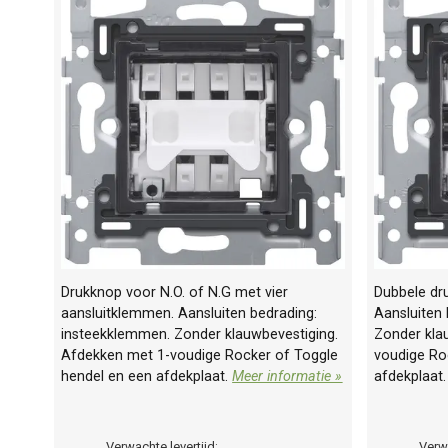
Drukknop voor N.O. of N.G met vier
Dubbele dru
aansluitklemmen. Aansluiten bedrading:
Aansluiten
insteekklemmen. Zonder klauwbevestiging.
Zonder kla
Afdekken met 1-voudige Rocker of Toggle
voudige Ro
hendel en een afdekplaat.
Meer informatie »
afdekplaat
Verwachte levertijd:
Verwa