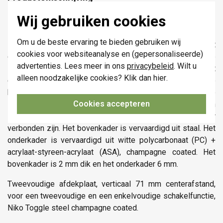
Wij gebruiken cookies
Niko 166-57854 datasheet
Om u de beste ervaring te bieden gebruiken wij
De verticale en tweevoudige Niko Toggle afdekplaat klikt
cookies voor websiteanalyse en (gepersonaliseerde)
op een tweevoudige en een enkelvoudige
advertenties. Lees meer in ons
privacybeleid
. Wilt u
schakelfunctie die verticaal boven elkaar zijn geplaatst met
alleen noodzakelijke cookies? Klik dan
hier
.
een centerafstand van 71 mm. De afdekplaat past op elke
beschikbare Niko Toggle tweevoudige en enkelvoudige
Cookies accepteren
schakelfunctie. Ze bestaat uit een bovenkader, een
lichtgeleider en een onderkader die mechanisch met elkaar
verbonden zijn. Het bovenkader is vervaardigd uit staal. Het
onderkader is vervaardigd uit witte polycarbonaat (PC) +
acrylaat-styreen-acrylaat (ASA), champagne coated. Het
bovenkader is 2 mm dik en het onderkader 6 mm.
Tweevoudige afdekplaat, verticaal 71 mm centerafstand,
voor een tweevoudige en een enkelvoudige schakelfunctie,
Niko Toggle steel champagne coated.