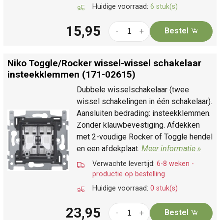
Huidige voorraad:
6 stuk(s)
15,95
Bestel
-
+
Niko Toggle/
Rocker wissel-wissel schakelaar
insteekklemmen (171-02615)
Dubbele wisselschakelaar (twee
wissel schakelingen in één schakelaar).
Aansluiten bedrading: insteekklemmen.
Zonder klauwbevestiging. Afdekken
met 2-voudige Rocker of Toggle hendel
en een afdekplaat.
Meer informatie »
Verwachte levertijd:
6-8 weken -
productie op bestelling
Huidige voorraad:
0 stuk(s)
23,95
Bestel
-
+