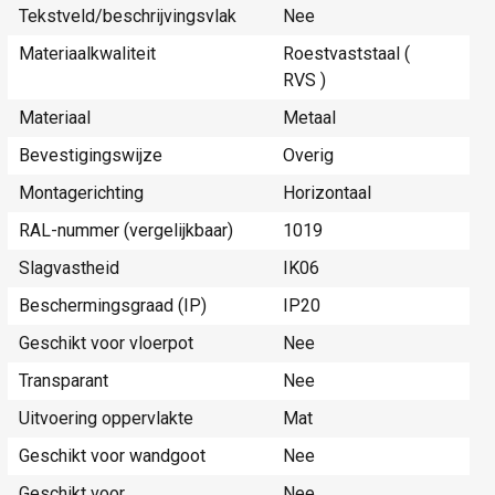
Tekstveld/beschrijvingsvlak
Nee
Materiaalkwaliteit
Roestvaststaal (
RVS )
Materiaal
Metaal
Bevestigingswijze
Overig
Montagerichting
Horizontaal
RAL-nummer (vergelijkbaar)
1019
Slagvastheid
IK06
Beschermingsgraad (IP)
IP20
Geschikt voor vloerpot
Nee
Transparant
Nee
Uitvoering oppervlakte
Mat
Geschikt voor wandgoot
Nee
Geschikt voor
Nee