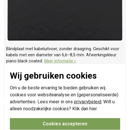
Blindplaat met kabeluitvoer, zonder draagring. Geschikt voor
kabels met een diameter van 6,6–8,5 mm. Afwerkingskleur:
piano black coated.
Meer informatie »
Verwachte levertijd:
Voor maandag 21u besteld, dinsdag in huis*
Wij gebruiken cookies
Huidige voorraad:
3 stuk(s)
Om u de beste ervaring te bieden gebruiken wij
12,95
-
+
cookies voor websiteanalyse en (gepersonaliseerde)
advertenties. Lees meer in ons
privacybeleid
. Wilt u
alleen noodzakelijke cookies? Klik dan
hier
.
Niko afwerkingsset voor dubbele smart USB-A en
USB-C lader piano black coated (200-68002)
Cookies accepteren