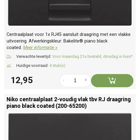
Centraalplaat voor 1x RJ45 aansluit draagring met een vlakke
uitvoering. Afwerkingskleur: Bakelite® piano black
coated.
Meer informatie »
Verwachte levertijd:
Voor maandag 21u besteld, dinsdag in huis*
Huidige voorraad:
4 stuk(s)
12,95
-
+
Niko centraalplaat 2-voudig vlak tbv RJ draagring
piano black coated (200-65200)