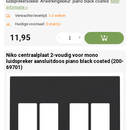
luidsprekersokkel. Afwerkingskleur: piano black coated.
Meer
informatie »
Verwachte levertijd:
1-2 weken
Huidige voorraad:
0 stuk(s)
11,95
-
+
Niko centraalplaat 2-voudig voor mono
luidspreker aansluitdoos piano black coated (200-
69701)