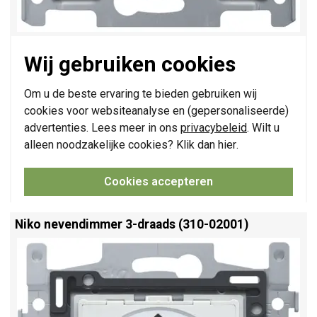
LED draaidimmer met CAB-ontstoring, met een vermogen van
Wij gebruiken cookies
5 tot 325 W, 3-draads (nuldraad vereist). Fase aan- en
afsnijding kan simpel ingesteld worden. Een afwerkingsset
XXX-31003 en afdekraam in een kleur naar keuze moeten
Om u de beste ervaring te bieden gebruiken wij
afzonderlijk besteld worden.
Meer informatie »
cookies voor websiteanalyse en (gepersonaliseerde)
advertenties. Lees meer in ons
privacybeleid
. Wilt u
Verwachte levertijd:
Voor maandag 21u besteld, dinsdag in huis*
alleen noodzakelijke cookies? Klik dan
hier
.
Huidige voorraad:
15 stuk(s)
103,95
Cookies accepteren
-
+
Niko nevendimmer 3-draads (310-02001)